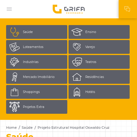
Saúde
Ensino
Loteamentos
Varejo
Industrias
Teatros
Mercado
Imobiliário
Residências
Shoppings
Hotéis
Projetos
Extra
Home
Saúde
Projeto Estrutural Hospital Oswaldo Cruz
Saúde