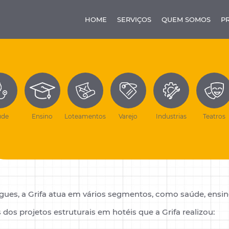
HOME
SERVIÇOS
QUEM SOMOS
P
úde
Ensino
Loteamentos
Varejo
Industrias
Teatros
Cadastre-
se
Cadastre-se
Antes de acessar, fale
Para ver este conteúdo e receber novidades por e-
ues, a Grifa atua em vários segmentos, como saúde, ensin
um pouco mais sobre
mail.
você!
 dos projetos estruturais em hotéis que a Grifa realizou: