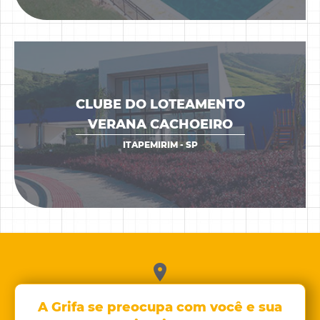
CLUBE DO LOTEAMENTO
VERANA CACHOEIRO
VER OBRA
ITAPEMIRIM - SP
R. Dr. Bráulio Gomes, 141 - 3° andar
A Grifa se preocupa com você e sua
República, São Paulo, Brasil - CEP: 01047-020