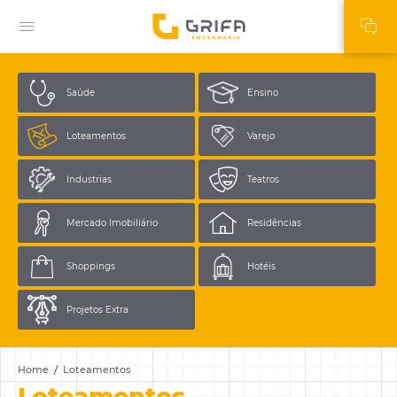
Saúde
Ensino
Loteamentos
Varejo
Industrias
Teatros
Mercado
Imobiliário
Residências
Shoppings
Hotéis
Projetos
Extra
Home
Loteamentos
Loteamentos