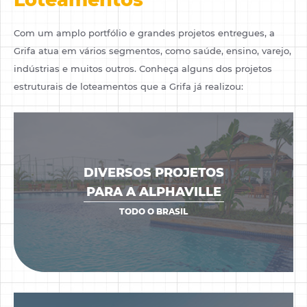
Com um amplo portfólio e grandes projetos entregues, a
Grifa atua em vários segmentos, como saúde, ensino,
varejo,
indústrias e muitos outros. Conheça alguns dos projetos
estruturais de loteamentos que a Grifa já realizou:
DIVERSOS PROJETOS
PARA A ALPHAVILLE
VER OBRAS
TODO O BRASIL
Cadastre-
se
Cadastre-se
Antes de acessar,
fale um pouco mais
sobre você!
Para ver este conteúdo e receber novidades por e-mail.