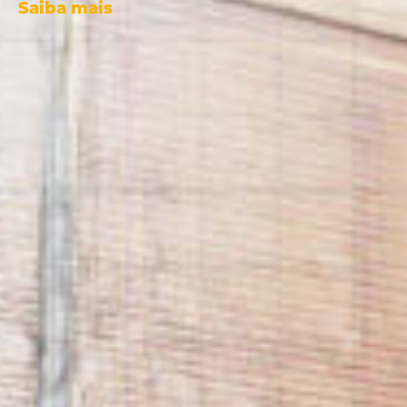
nossa empresa.
Ao informar meus
dados concordo com
Política de
Privacidade
.
Pular
Pular
FECHAR
FECHAR