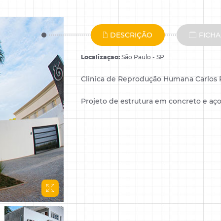
Antes de acessar, fale
Para ver este conteúdo e receber novidades por e-
um pouco mais sobre
mail.
você!
DESCRIÇÃO
FICHA
Localizaçao:
São Paulo - SP
Clinica de Reprodução Humana Carlos 
Projeto de estrutura em concreto e aço
Utilizaremos seus dados exclusivamente para comunicações da nossa
Utilizaremos seus dados
empresa.
Ao informar meus dados concordo com
exclusivamente para
Política de Privacidade
.
comunicações da nossa
empresa.
Ao informar meus dados
concordo com
Política de
Privacidade
.
Pular
Pular