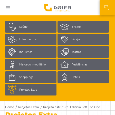
Saúde
Ensino
Loteamentos
Varejo
Industrias
Teatros
Mercado
Imobiliário
Residências
Shoppings
Hotéis
Projetos
Extra
Home
Projetos Extra
Projeto estrutural Edifício Loft The One
Projetos Extra