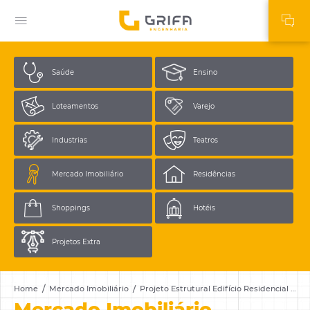
Saúde
Ensino
Loteamentos
Varejo
Industrias
Teatros
Mercado
Imobiliário
Residências
Shoppings
Hotéis
Projetos
Extra
Home
Mercado Imobiliário
Projeto Estrutural Edifício Residencial Vintage
Mercado
Imobiliário