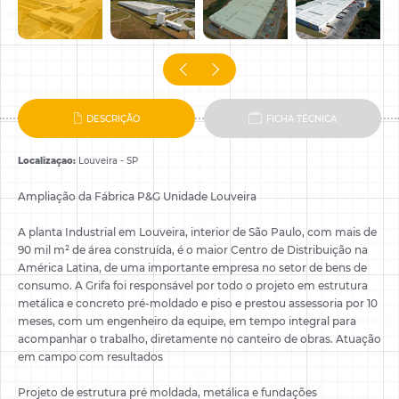
comunicações da
nossa empresa.
Ao informar meus
dados concordo com
Política de
Privacidade
.
Pular
DESCRIÇÃO
FICHA TÉCNICA
Pular
Localizaçao:
Louveira - SP
FECHAR
Ampliação da Fábrica P&G Unidade Louveira
FECHAR
A planta Industrial em Louveira, interior de São Paulo, com mais de
90 mil m² de área construída, é o maior Centro de Distribuição na
América Latina, de uma importante empresa no setor de bens de
consumo. A Grifa foi responsável por todo o projeto em estrutura
metálica e concreto pré-moldado e piso e prestou assessoria por 10
meses, com um engenheiro da equipe, em tempo integral para
acompanhar o trabalho, diretamente no canteiro de obras. Atuação
em campo com resultados
Projeto de estrutura pré moldada, metálica e fundações