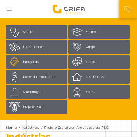
Saúde
Ensino
Loteamentos
Varejo
Industrias
Teatros
Mercado
Imobiliário
Residências
Shoppings
Hotéis
Projetos
Extra
Home
Indústrias
Projeto Estrutural Ampliação da P&G
Indústrias